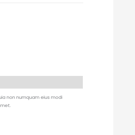
d quia non numquam eius modi
amet.