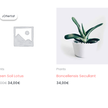
¡Oferta!
¡Oferta!
nts
Plants
een Soil Lotus
Boncellensis Secullant
El
El
,00
€
34,00
€
34,00
€
precio
precio
original
actual
era:
es:
54,00€.
34,00€.