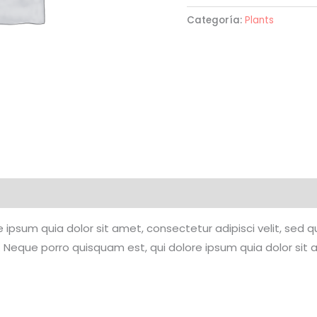
Tail
Categoría:
Plants
cantidad
 ipsum quia dolor sit amet, consectetur adipisci velit, se
 Neque porro quisquam est, qui dolore ipsum quia dolor sit 