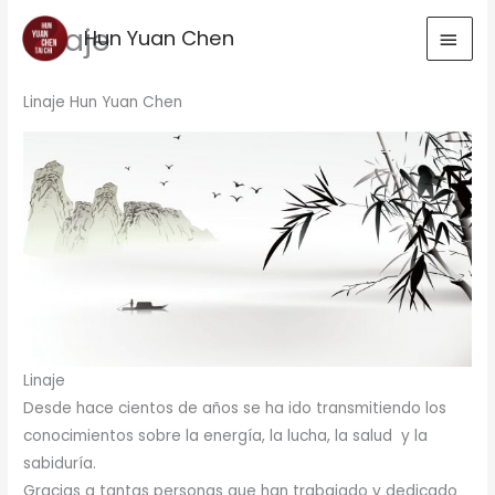
Ir
Linaje
MEN
Hun Yuan Chen
al
contenido
PRIN
Linaje Hun Yuan Chen
Linaje
Desde hace cientos de años se ha ido transmitiendo los
conocimientos sobre la energía, la lucha, la salud y la
sabiduría.
Gracias a tantas personas que han trabajado y dedicado