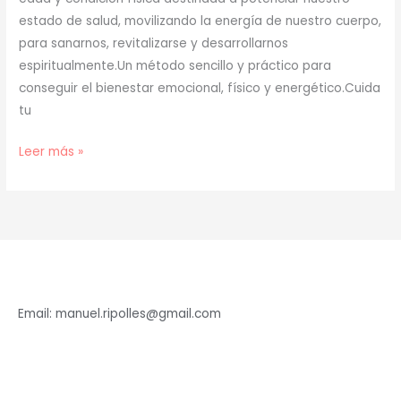
estado de salud, movilizando la energía de nuestro cuerpo,
para sanarnos, revitalizarse y desarrollarnos
espiritualmente.Un método sencillo y práctico para
conseguir el bienestar emocional, físico y energético.Cuida
tu
Beneficios
Leer más »
del
Chi
Kung
Email: manuel.ripolles@gmail.com