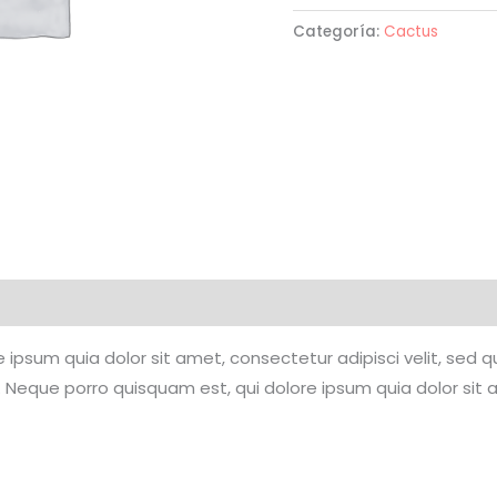
Pedro
Categoría:
Cactus
Cactus
cantidad
 ipsum quia dolor sit amet, consectetur adipisci velit, se
 Neque porro quisquam est, qui dolore ipsum quia dolor sit 