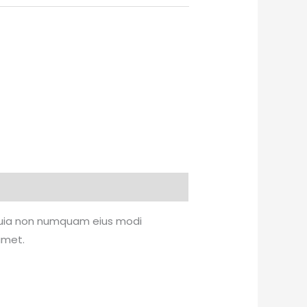
d quia non numquam eius modi
amet.