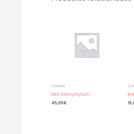
Cactus
Ca
Mini Astrophytum
Ba
45,00
€
15