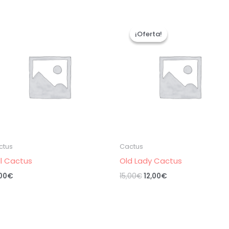
¡Oferta!
¡Oferta!
ctus
Cactus
ll Cactus
Old Lady Cactus
El
El
,00
€
15,00
€
12,00
€
precio
precio
original
actual
era:
es:
15,00€.
12,00€.