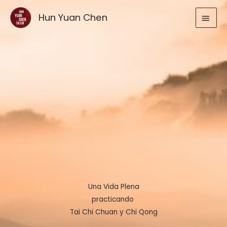
Ir
MEN
Hun Yuan Chen
al
contenido
PRIN
Una Vida Plena
practicando
Tai Chi Chuan y Chi Qong