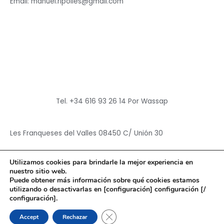
Email: manuel.ripolles@gmail.com
Tel. +34 616 93 26 14 Por Wassap
Les Franqueses del Valles 08450 C/ Unión 30
Utilizamos cookies para brindarle la mejor experiencia en
nuestro sitio web.
Puede obtener más información sobre qué cookies estamos
utilizando o desactivarlas en [configuración] configuración [/
Copyright © 2026
Hun Yuan Chen
configuración].
Powered by
Hun Yuan Chen
CERRAR EL BANNER DE CO
Accept
Rechazar