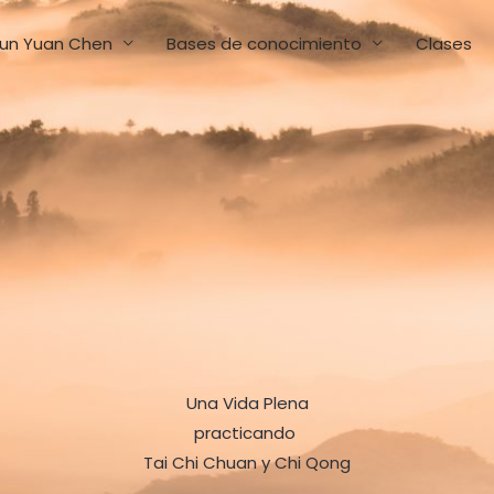
un Yuan Chen
Bases de conocimiento
Clases
Una Vida Plena
practicando
Tai Chi Chuan y Chi Qong