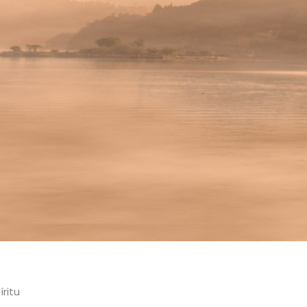
íritu