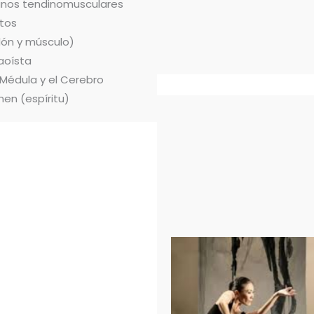
ianos tendinomusculares
tos
dón y músculo)
aoísta
 Médula y el Cerebro
hen (espíritu)