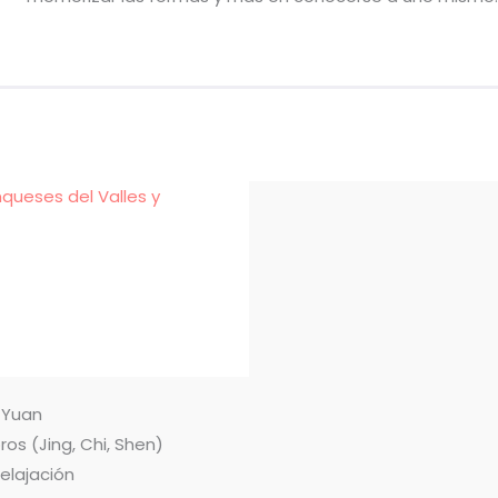
nqueses del Valles y
n Yuan
ros (Jing, Chi, Shen)
relajación