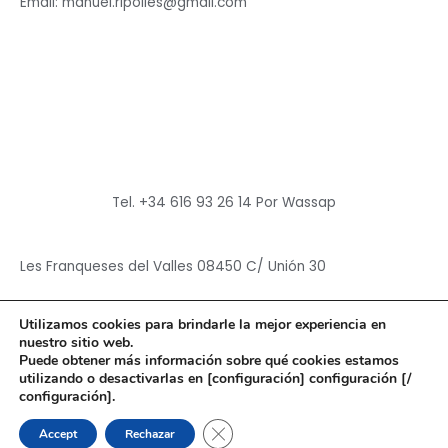
Email: manuel.ripolles@gmail.com
Tel. +34 616 93 26 14 Por Wassap
Les Franqueses del Valles 08450 C/ Unión 30
Utilizamos cookies para brindarle la mejor experiencia en
nuestro sitio web.
Puede obtener más información sobre qué cookies estamos
utilizando o desactivarlas en [configuración] configuración [/
Copyright © 2026
Hun Yuan Chen
configuración].
Powered by
Hun Yuan Chen
CERRAR EL BANNER DE CO
Accept
Rechazar