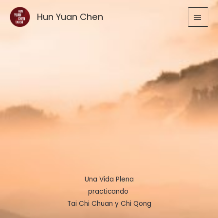
Ir
MEN
Hun Yuan Chen
al
contenido
PRIN
Una Vida Plena
practicando
Tai Chi Chuan y Chi Qong