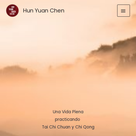
Ir
MEN
Hun Yuan Chen
al
contenido
PRIN
Una Vida Plena
practicando
Tai Chi Chuan y Chi Qong