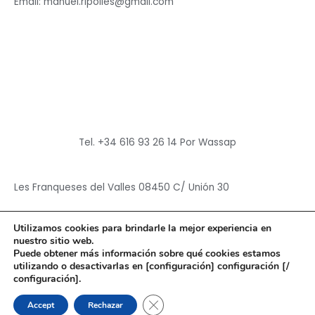
Email: manuel.ripolles@gmail.com
Tel. +34 616 93 26 14 Por Wassap
Les Franqueses del Valles 08450 C/ Unión 30
Utilizamos cookies para brindarle la mejor experiencia en
nuestro sitio web.
Puede obtener más información sobre qué cookies estamos
utilizando o desactivarlas en [configuración] configuración [/
Copyright © 2026
Hun Yuan Chen
configuración].
Powered by
Hun Yuan Chen
CERRAR EL BANNER DE CO
Accept
Rechazar