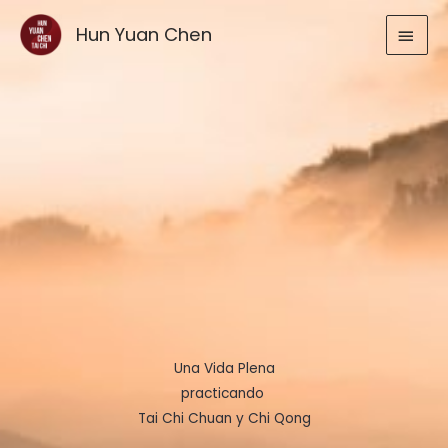
Ir
MEN
Hun Yuan Chen
al
contenido
PRIN
Una Vida Plena
practicando
Tai Chi Chuan y Chi Qong