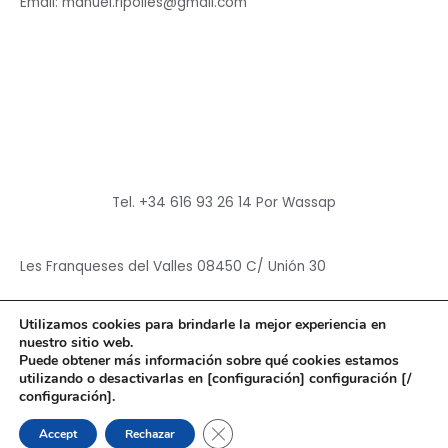
Email: manuel.ripolles@gmail.com
Tel. +34 616 93 26 14 Por Wassap
Les Franqueses del Valles 08450 C/ Unión 30
Utilizamos cookies para brindarle la mejor experiencia en
nuestro sitio web.
Puede obtener más información sobre qué cookies estamos
utilizando o desactivarlas en [configuración] configuración [/
Copyright © 2026
Hun Yuan Chen
configuración].
Powered by
Hun Yuan Chen
CERRAR EL BANNER DE CO
Accept
Rechazar