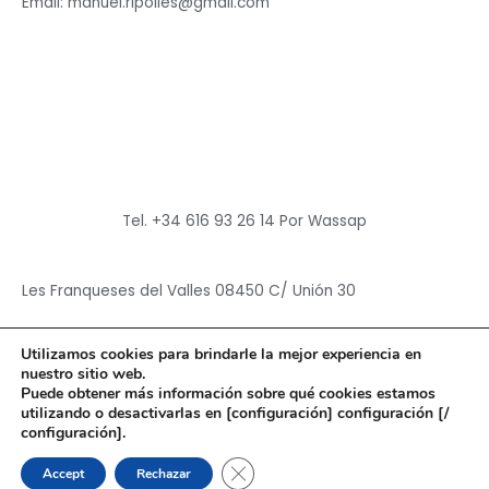
Email: manuel.ripolles@gmail.com
Tel. +34 616 93 26 14 Por Wassap
Les Franqueses del Valles 08450 C/ Unión 30
Utilizamos cookies para brindarle la mejor experiencia en
nuestro sitio web.
Puede obtener más información sobre qué cookies estamos
utilizando o desactivarlas en [configuración] configuración [/
Copyright © 2026
Hun Yuan Chen
configuración].
Powered by
Hun Yuan Chen
CERRAR EL BANNER DE CO
Accept
Rechazar