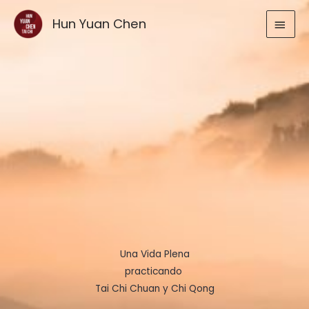
Ir
MEN
Hun Yuan Chen
al
contenido
PRIN
Una Vida Plena
practicando
Tai Chi Chuan y Chi Qong