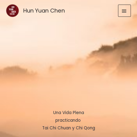
Ir
MEN
Hun Yuan Chen
al
contenido
PRIN
Una Vida Plena
practicando
Tai Chi Chuan y Chi Qong