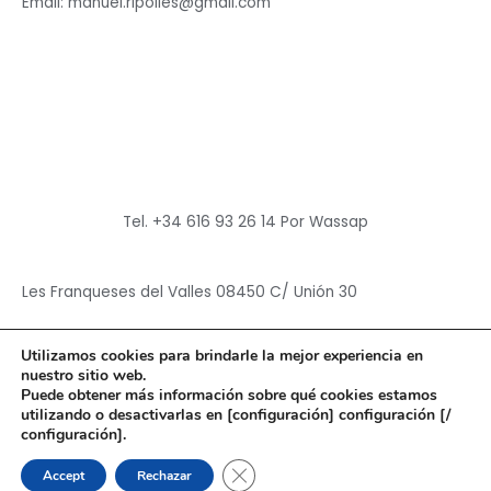
Email: manuel.ripolles@gmail.com
Tel. +34 616 93 26 14 Por Wassap
Les Franqueses del Valles 08450 C/ Unión 30
Utilizamos cookies para brindarle la mejor experiencia en
nuestro sitio web.
Puede obtener más información sobre qué cookies estamos
utilizando o desactivarlas en [configuración] configuración [/
Copyright © 2026
Hun Yuan Chen
configuración].
Powered by
Hun Yuan Chen
CERRAR EL BANNER DE CO
Accept
Rechazar