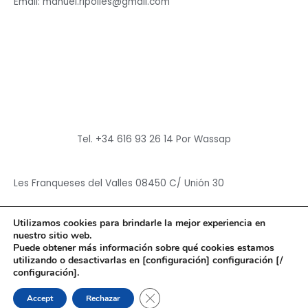
Email: manuel.ripolles@gmail.com
Tel. +34 616 93 26 14 Por Wassap
Les Franqueses del Valles 08450 C/ Unión 30
Utilizamos cookies para brindarle la mejor experiencia en
nuestro sitio web.
Puede obtener más información sobre qué cookies estamos
utilizando o desactivarlas en [configuración] configuración [/
Copyright © 2026
Hun Yuan Chen
configuración].
Powered by
Hun Yuan Chen
CERRAR EL BANNER DE CO
Accept
Rechazar