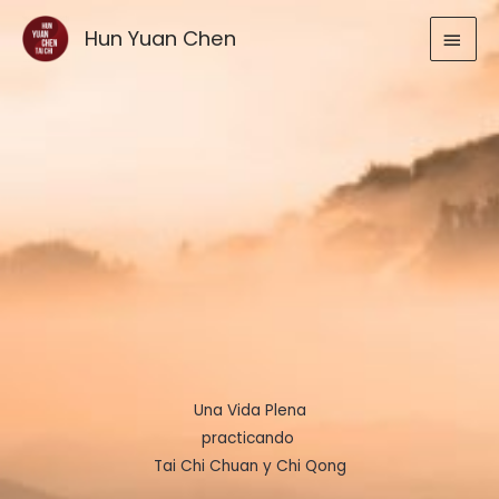
Ir
MEN
Hun Yuan Chen
al
contenido
PRIN
Una Vida Plena
practicando
Tai Chi Chuan y Chi Qong