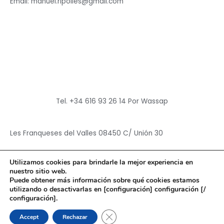
Email: manuel.ripolles@gmail.com
Tel. +34 616 93 26 14 Por Wassap
Les Franqueses del Valles 08450 C/ Unión 30
Utilizamos cookies para brindarle la mejor experiencia en
nuestro sitio web.
Puede obtener más información sobre qué cookies estamos
utilizando o desactivarlas en [configuración] configuración [/
Copyright © 2026
Hun Yuan Chen
configuración].
Powered by
Hun Yuan Chen
CERRAR EL BANNER DE CO
Accept
Rechazar