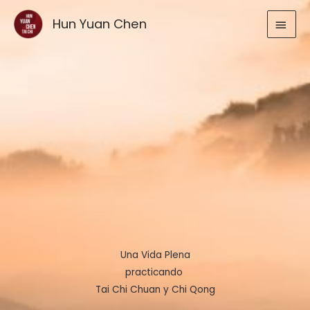
Ir
MEN
Hun Yuan Chen
al
contenido
PRIN
Una Vida Plena
practicando
Tai Chi Chuan y Chi Qong