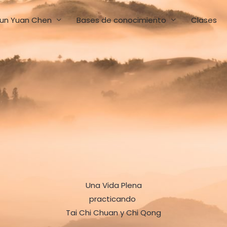
un Yuan Chen
Bases de conocimiento
Clases
Una Vida Plena
practicando
Tai Chi Chuan y Chi Qong