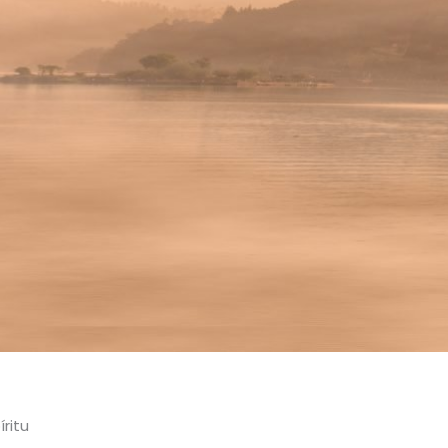
íritu