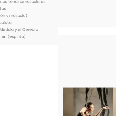
ianos tendinomusculares
tos
dón y músculo)
aoísta
 Médula y el Cerebro
hen (espíritu)