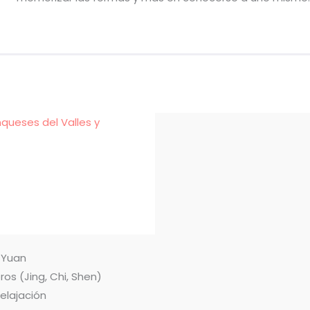
nqueses del Valles y
n Yuan
ros (Jing, Chi, Shen)
relajación