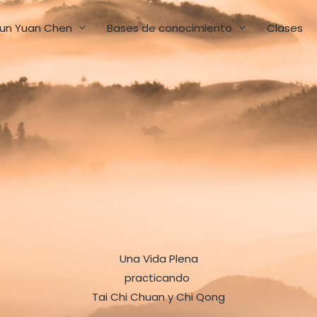
un Yuan Chen
Bases de conocimiento
Clases
Una Vida Plena
practicando
Tai Chi Chuan y Chi Qong