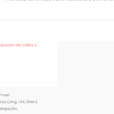
nqueses del Valles y
n Yuan
ros (Jing, Chi, Shen)
relajación