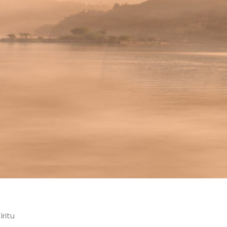
íritu