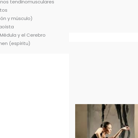
ianos tendinomusculares
tos
dón y músculo)
aoísta
 Médula y el Cerebro
hen (espíritu)