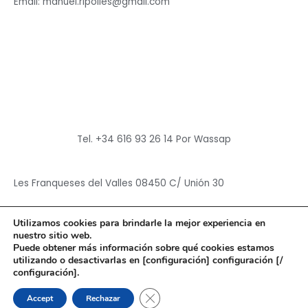
Email: manuel.ripolles@gmail.com
Tel. +34 616 93 26 14 Por Wassap
Les Franqueses del Valles 08450 C/ Unión 30
Utilizamos cookies para brindarle la mejor experiencia en
nuestro sitio web.
Puede obtener más información sobre qué cookies estamos
utilizando o desactivarlas en [configuración] configuración [/
Copyright © 2026
Hun Yuan Chen
configuración].
Powered by
Hun Yuan Chen
CERRAR EL BANNER DE CO
Accept
Rechazar