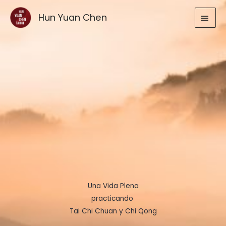
Ir
MEN
Hun Yuan Chen
al
contenido
PRIN
Una Vida Plena
practicando
Tai Chi Chuan y Chi Qong