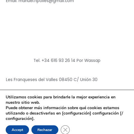
Email: manuel.ripolles@gmail.com
Tel. +34 616 93 26 14 Por Wassap
Les Franqueses del Valles 08450 C/ Unión 30
Utilizamos cookies para brindarle la mejor experiencia en
nuestro sitio web.
Puede obtener más información sobre qué cookies estamos
utilizando o desactivarlas en [configuración] configuración [/
Copyright © 2026
Hun Yuan Chen
configuración].
Powered by
Hun Yuan Chen
CERRAR EL BANNER DE CO
Accept
Rechazar