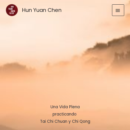
Ir
MEN
Hun Yuan Chen
al
contenido
PRIN
Una Vida Plena
practicando
Tai Chi Chuan y Chi Qong