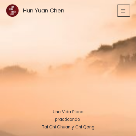
Ir
MEN
Hun Yuan Chen
al
contenido
PRIN
Una Vida Plena
practicando
Tai Chi Chuan y Chi Qong