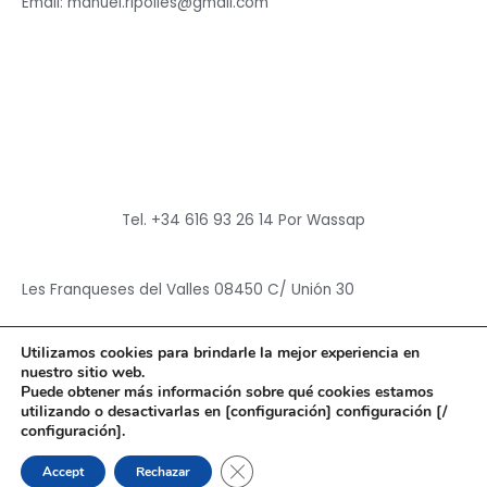
Email: manuel.ripolles@gmail.com
Tel. +34 616 93 26 14 Por Wassap
Les Franqueses del Valles 08450 C/ Unión 30
Utilizamos cookies para brindarle la mejor experiencia en
nuestro sitio web.
Puede obtener más información sobre qué cookies estamos
utilizando o desactivarlas en [configuración] configuración [/
Copyright © 2026
Hun Yuan Chen
configuración].
Powered by
Hun Yuan Chen
CERRAR EL BANNER DE CO
Accept
Rechazar