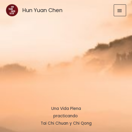
Ir
MEN
Hun Yuan Chen
al
contenido
PRIN
Una Vida Plena
practicando
Tai Chi Chuan y Chi Qong