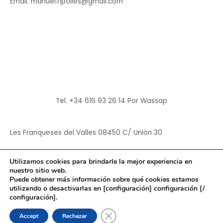
Email: manuel.ripolles@gmail.com
Tel. +34 616 93 26 14 Por Wassap
Les Franqueses del Valles 08450 C/ Unión 30
Utilizamos cookies para brindarle la mejor experiencia en
nuestro sitio web.
Puede obtener más información sobre qué cookies estamos
utilizando o desactivarlas en [configuración] configuración [/
Copyright © 2026
Hun Yuan Chen
configuración].
Powered by
Hun Yuan Chen
CERRAR EL BANNER DE CO
Accept
Rechazar