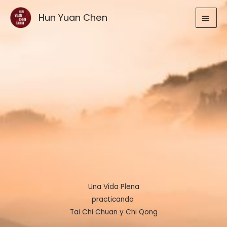
Ir
MEN
Hun Yuan Chen
al
contenido
PRIN
Una Vida Plena
practicando
Tai Chi Chuan y Chi Qong