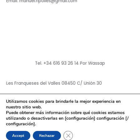
Email: manuel.ripolles@gmail.com
Tel. +34 616 93 26 14 Por Wassap
Les Franqueses del Valles 08450 C/ Unión 30
Utilizamos cookies para brindarle la mejor experiencia en
nuestro sitio web.
Puede obtener más información sobre qué cookies estamos
utilizando o desactivarlas en [configuración] configuración [/
Copyright © 2026
Hun Yuan Chen
configuración].
Powered by
Hun Yuan Chen
CERRAR EL BANNER DE CO
Accept
Rechazar