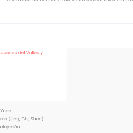
nqueses del Valles y
n Yuan
ros (Jing, Chi, Shen)
relajación