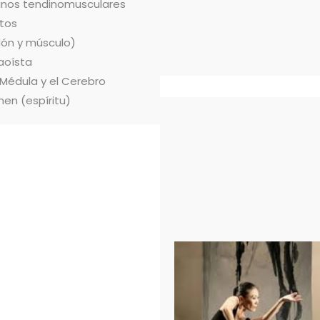
ianos tendinomusculares
tos
dón y músculo)
aoísta
 Médula y el Cerebro
hen (espíritu)