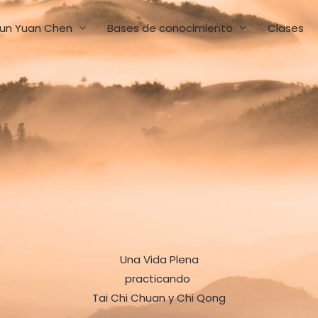
un Yuan Chen
Bases de conocimiento
Clases
Una Vida Plena
practicando
Tai Chi Chuan y Chi Qong