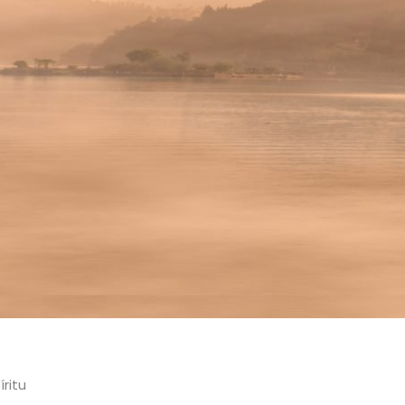
íritu