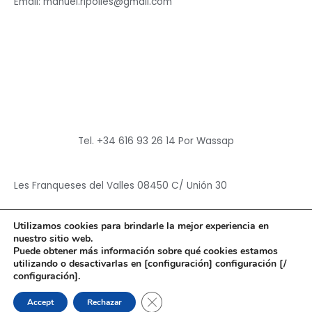
Email: manuel.ripolles@gmail.com
Tel. +34 616 93 26 14 Por Wassap
Les Franqueses del Valles 08450 C/ Unión 30
Utilizamos cookies para brindarle la mejor experiencia en
nuestro sitio web.
Puede obtener más información sobre qué cookies estamos
utilizando o desactivarlas en [configuración] configuración [/
Copyright © 2026
Hun Yuan Chen
configuración].
Powered by
Hun Yuan Chen
CERRAR EL BANNER DE CO
Accept
Rechazar