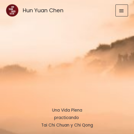
Ir
MEN
Hun Yuan Chen
al
contenido
PRIN
Una Vida Plena
practicando
Tai Chi Chuan y Chi Qong