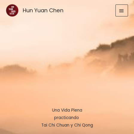
Ir
MEN
Hun Yuan Chen
al
contenido
PRIN
Una Vida Plena
practicando
Tai Chi Chuan y Chi Qong