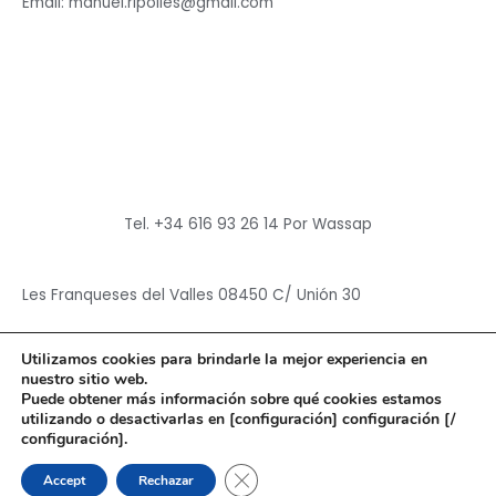
Email: manuel.ripolles@gmail.com
Tel. +34 616 93 26 14 Por Wassap
Les Franqueses del Valles 08450 C/ Unión 30
Utilizamos cookies para brindarle la mejor experiencia en
nuestro sitio web.
Puede obtener más información sobre qué cookies estamos
utilizando o desactivarlas en [configuración] configuración [/
Copyright © 2026
Hun Yuan Chen
configuración].
Powered by
Hun Yuan Chen
CERRAR EL BANNER DE CO
Accept
Rechazar