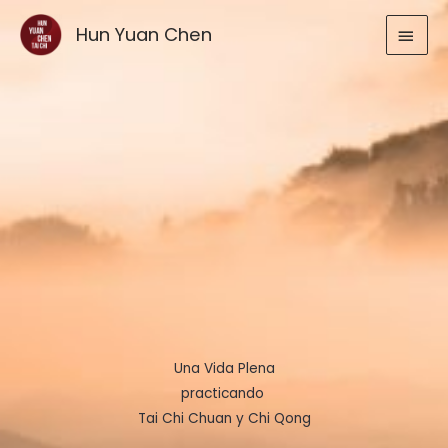
Ir
MEN
Hun Yuan Chen
al
contenido
PRIN
Una Vida Plena
practicando
Tai Chi Chuan y Chi Qong