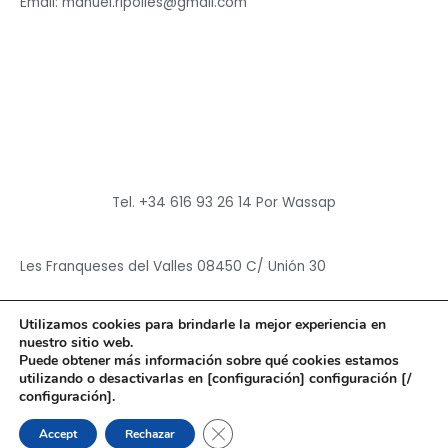
Email: manuel.ripolles@gmail.com
Tel. +34 616 93 26 14 Por Wassap
Les Franqueses del Valles 08450 C/ Unión 30
Utilizamos cookies para brindarle la mejor experiencia en
nuestro sitio web.
Puede obtener más información sobre qué cookies estamos
utilizando o desactivarlas en [configuración] configuración [/
Copyright © 2026
Hun Yuan Chen
configuración].
Powered by
Hun Yuan Chen
CERRAR EL BANNER DE CO
Accept
Rechazar