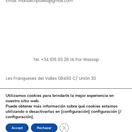
Email: manuel.ripolles@gmail.com
Tel. +34 616 93 26 14 Por Wassap
Les Franqueses del Valles 08450 C/ Unión 30
Utilizamos cookies para brindarle la mejor experiencia en
nuestro sitio web.
Puede obtener más información sobre qué cookies estamos
utilizando o desactivarlas en [configuración] configuración [/
Copyright © 2026
Hun Yuan Chen
configuración].
Powered by
Hun Yuan Chen
CERRAR EL BANNER DE CO
Accept
Rechazar