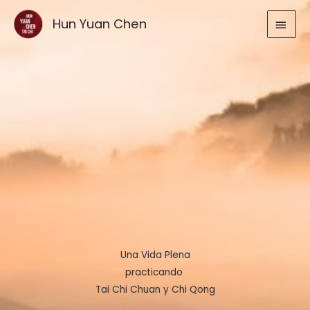
Ir
MEN
Hun Yuan Chen
al
contenido
PRIN
Una Vida Plena
practicando
Tai Chi Chuan y Chi Qong