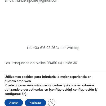
Email: manuel.ripolles@gmail.com
Tel. +34 616 93 26 14 Por Wassap
Les Franqueses del Valles 08450 C/ Unión 30
Utilizamos cookies para brindarle la mejor experiencia en
nuestro sitio web.
Puede obtener más información sobre qué cookies estamos
utilizando o desactivarlas en [configuración] configuración [/
Copyright © 2026
Hun Yuan Chen
configuración].
Powered by
Hun Yuan Chen
CERRAR EL BANNER DE CO
Accept
Rechazar