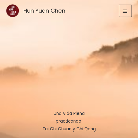
Ir
MEN
Hun Yuan Chen
al
contenido
PRIN
Una Vida Plena
practicando
Tai Chi Chuan y Chi Qong