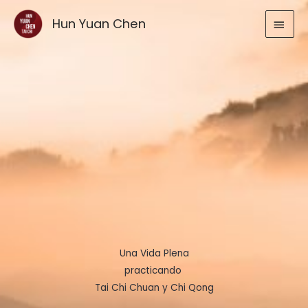
Ir
MEN
Hun Yuan Chen
al
contenido
PRIN
Una Vida Plena
practicando
Tai Chi Chuan y Chi Qong