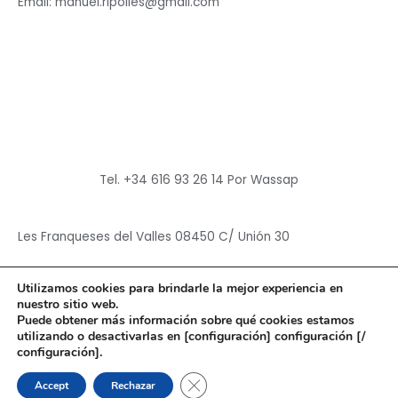
Email: manuel.ripolles@gmail.com
Tel. +34 616 93 26 14 Por Wassap
Les Franqueses del Valles 08450 C/ Unión 30
Utilizamos cookies para brindarle la mejor experiencia en
nuestro sitio web.
Puede obtener más información sobre qué cookies estamos
utilizando o desactivarlas en [configuración] configuración [/
Copyright © 2026
Hun Yuan Chen
configuración].
Powered by
Hun Yuan Chen
CERRAR EL BANNER DE CO
Accept
Rechazar