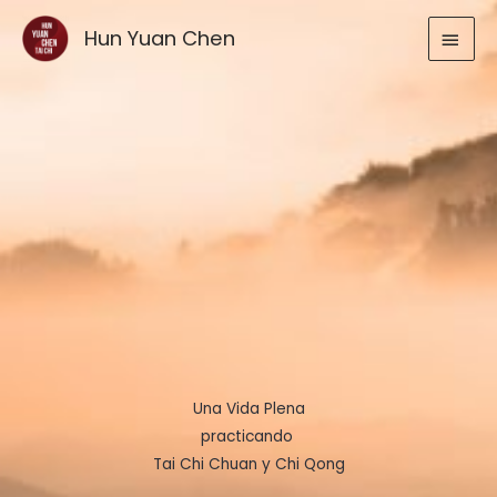
Ir
MEN
Hun Yuan Chen
al
contenido
PRIN
Una Vida Plena
practicando
Tai Chi Chuan y Chi Qong