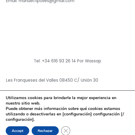
Email: manuel.ripolles@gmail.com
Tel. +34 616 93 26 14 Por Wassap
Les Franqueses del Valles 08450 C/ Unión 30
Utilizamos cookies para brindarle la mejor experiencia en
nuestro sitio web.
Puede obtener más información sobre qué cookies estamos
utilizando o desactivarlas en [configuración] configuración [/
Copyright © 2026
Hun Yuan Chen
configuración].
Powered by
Hun Yuan Chen
CERRAR EL BANNER DE CO
Accept
Rechazar