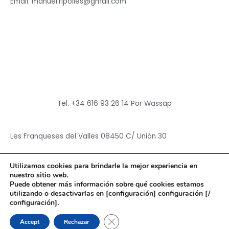
Email: manuel.ripolles@gmail.com
Tel. +34 616 93 26 14 Por Wassap
Les Franqueses del Valles 08450 C/ Unión 30
Utilizamos cookies para brindarle la mejor experiencia en
nuestro sitio web.
Puede obtener más información sobre qué cookies estamos
utilizando o desactivarlas en [configuración] configuración [/
Copyright © 2026
Hun Yuan Chen
configuración].
Powered by
Hun Yuan Chen
CERRAR EL BANNER DE CO
Accept
Rechazar