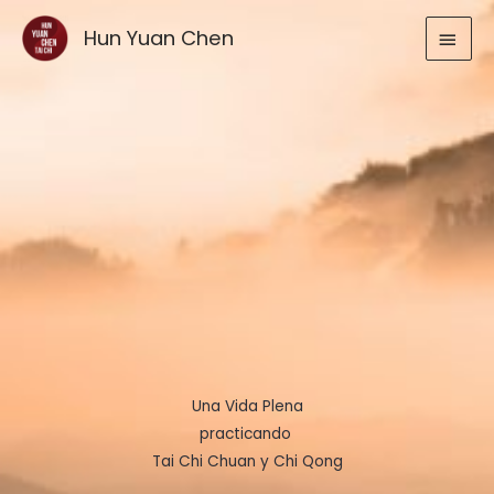
Ir
MEN
Hun Yuan Chen
al
contenido
PRIN
Una Vida Plena
practicando
Tai Chi Chuan y Chi Qong