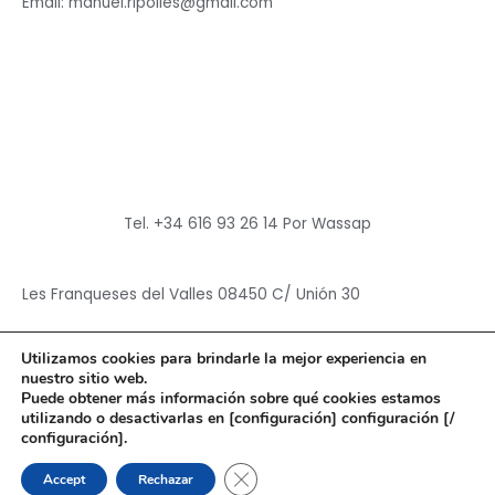
Email: manuel.ripolles@gmail.com
Tel. +34 616 93 26 14 Por Wassap
Les Franqueses del Valles 08450 C/ Unión 30
Utilizamos cookies para brindarle la mejor experiencia en
nuestro sitio web.
Puede obtener más información sobre qué cookies estamos
utilizando o desactivarlas en [configuración] configuración [/
Copyright © 2026
Hun Yuan Chen
configuración].
Powered by
Hun Yuan Chen
CERRAR EL BANNER DE CO
Accept
Rechazar