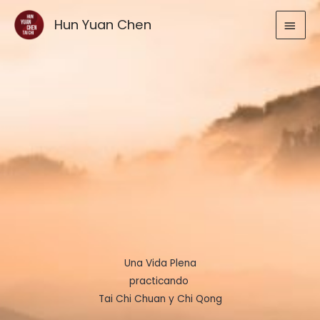
Ir
MEN
Hun Yuan Chen
al
contenido
PRIN
Una Vida Plena
practicando
Tai Chi Chuan y Chi Qong