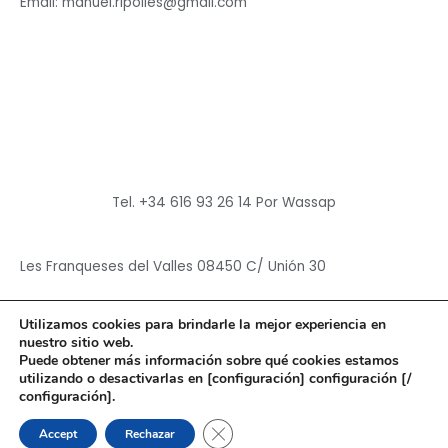
Email: manuel.ripolles@gmail.com
Tel. +34 616 93 26 14 Por Wassap
Les Franqueses del Valles 08450 C/ Unión 30
Utilizamos cookies para brindarle la mejor experiencia en
nuestro sitio web.
Puede obtener más información sobre qué cookies estamos
utilizando o desactivarlas en [configuración] configuración [/
Copyright © 2026
Hun Yuan Chen
configuración].
Powered by
Hun Yuan Chen
CERRAR EL BANNER DE CO
Accept
Rechazar