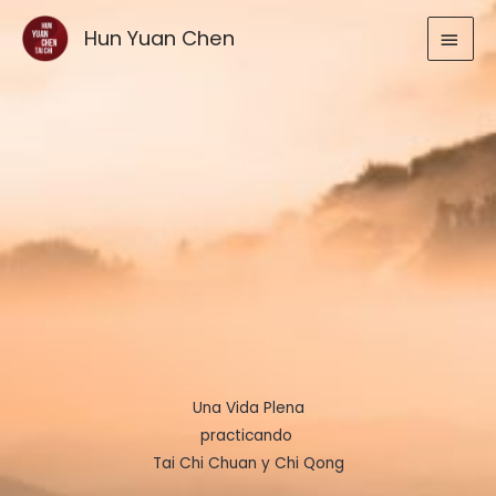
Ir
MEN
Hun Yuan Chen
al
contenido
PRIN
Una Vida Plena
practicando
Tai Chi Chuan y Chi Qong