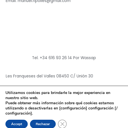
Email: manuel.ripolles@gmail.com
Tel. +34 616 93 26 14 Por Wassap
Les Franqueses del Valles 08450 C/ Unión 30
Utilizamos cookies para brindarle la mejor experiencia en
nuestro sitio web.
Puede obtener más información sobre qué cookies estamos
utilizando o desactivarlas en [configuración] configuración [/
Copyright © 2026
Hun Yuan Chen
configuración].
Powered by
Hun Yuan Chen
CERRAR EL BANNER DE CO
Accept
Rechazar