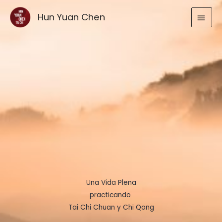
Ir
MEN
Hun Yuan Chen
al
contenido
PRIN
Una Vida Plena
practicando
Tai Chi Chuan y Chi Qong