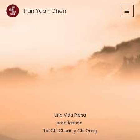
Ir
MEN
Hun Yuan Chen
al
contenido
PRIN
Una Vida Plena
practicando
Tai Chi Chuan y Chi Qong