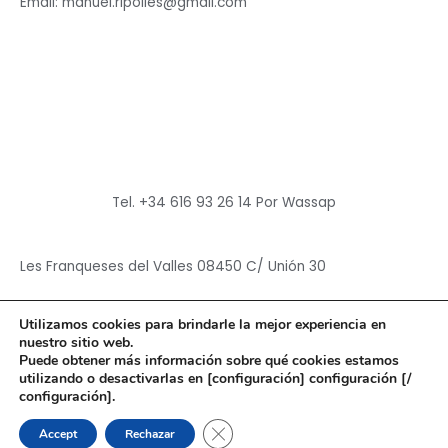
Email: manuel.ripolles@gmail.com
Tel. +34 616 93 26 14 Por Wassap
Les Franqueses del Valles 08450 C/ Unión 30
Utilizamos cookies para brindarle la mejor experiencia en
nuestro sitio web.
Puede obtener más información sobre qué cookies estamos
utilizando o desactivarlas en [configuración] configuración [/
Copyright © 2026
Hun Yuan Chen
configuración].
Powered by
Hun Yuan Chen
CERRAR EL BANNER DE CO
Accept
Rechazar