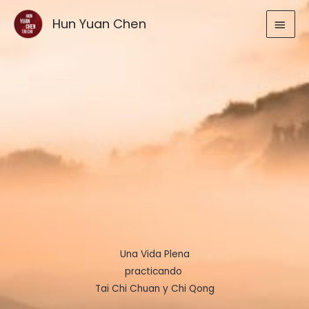
Ir
MEN
Hun Yuan Chen
al
contenido
PRIN
Una Vida Plena
practicando
Tai Chi Chuan y Chi Qong