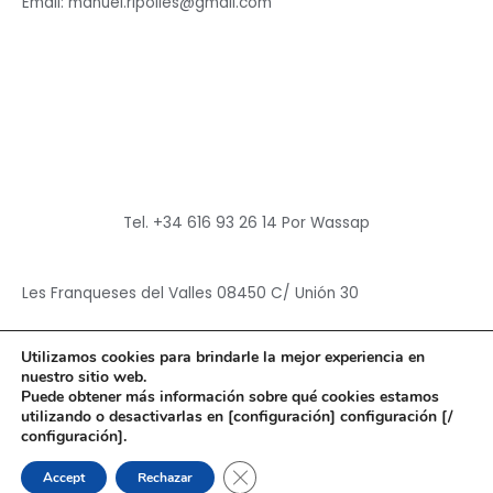
Email: manuel.ripolles@gmail.com
Tel. +34 616 93 26 14 Por Wassap
Les Franqueses del Valles 08450 C/ Unión 30
Utilizamos cookies para brindarle la mejor experiencia en
nuestro sitio web.
Puede obtener más información sobre qué cookies estamos
utilizando o desactivarlas en [configuración] configuración [/
Copyright © 2026
Hun Yuan Chen
configuración].
Powered by
Hun Yuan Chen
CERRAR EL BANNER DE CO
Accept
Rechazar