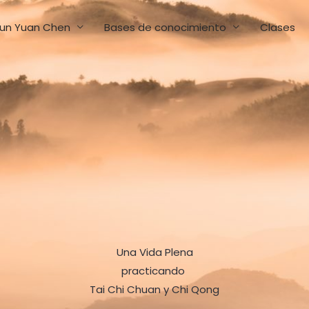
un Yuan Chen
Bases de conocimiento
Clases
Una Vida Plena
practicando
Tai Chi Chuan y Chi Qong