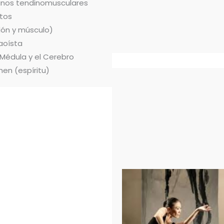
ianos tendinomusculares
tos
dón y músculo)
aoísta
 Médula y el Cerebro
hen (espíritu)