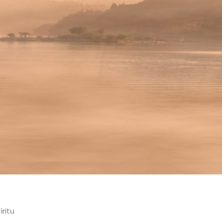
íritu