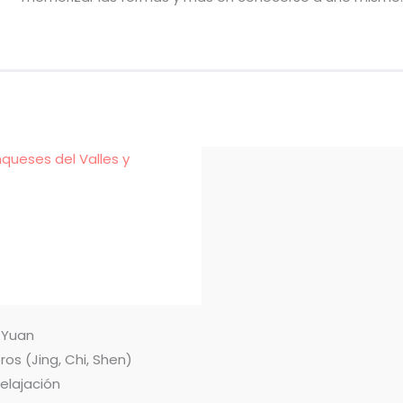
nqueses del Valles y
n Yuan
ros (Jing, Chi, Shen)
relajación