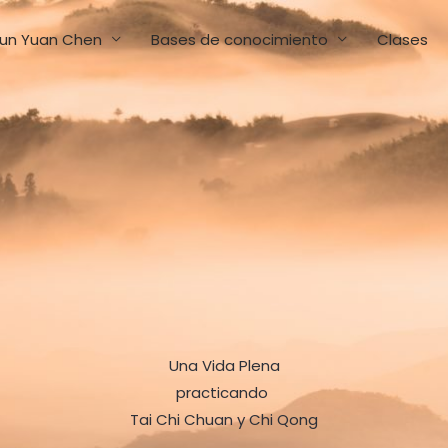
un Yuan Chen
Bases de conocimiento
Clases
Una Vida Plena
practicando
Tai Chi Chuan y Chi Qong