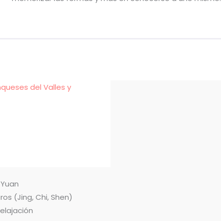
nqueses del Valles y
n Yuan
ros (Jing, Chi, Shen)
relajación