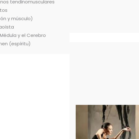
ianos tendinomusculares
tos
dón y músculo)
aoísta
 Médula y el Cerebro
hen (espíritu)