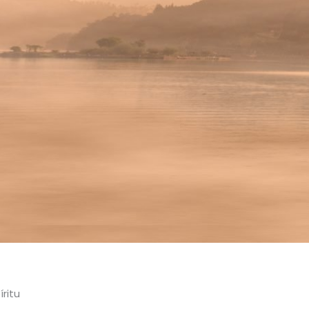
íritu