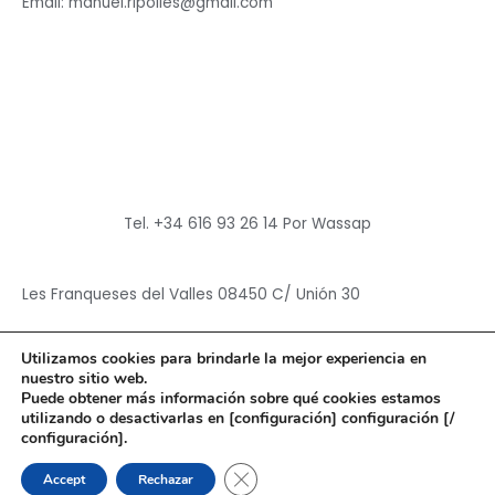
Email: manuel.ripolles@gmail.com
Tel. +34 616 93 26 14 Por Wassap
Les Franqueses del Valles 08450 C/ Unión 30
Utilizamos cookies para brindarle la mejor experiencia en
nuestro sitio web.
Puede obtener más información sobre qué cookies estamos
utilizando o desactivarlas en [configuración] configuración [/
Copyright © 2026
Hun Yuan Chen
configuración].
Powered by
Hun Yuan Chen
CERRAR EL BANNER DE CO
Accept
Rechazar