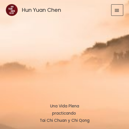
Ir
MEN
Hun Yuan Chen
al
contenido
PRIN
Una Vida Plena
practicando
Tai Chi Chuan y Chi Qong