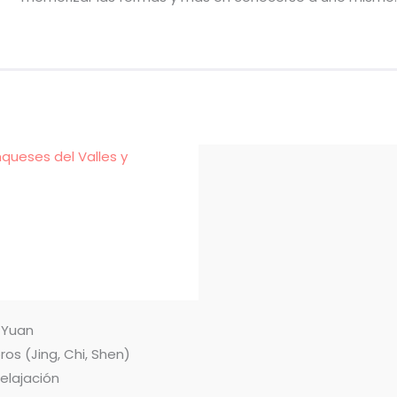
nqueses del Valles y
n Yuan
ros (Jing, Chi, Shen)
relajación