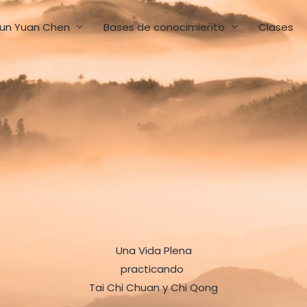
un Yuan Chen
Bases de conocimiento
Clases
Una Vida Plena
practicando
Tai Chi Chuan y Chi Qong