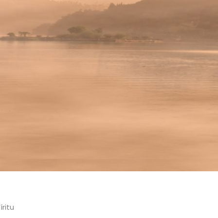
íritu