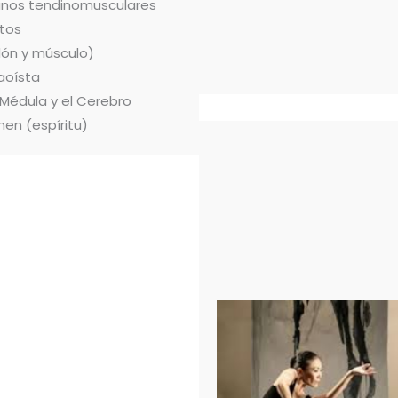
ianos tendinomusculares
tos
dón y músculo)
aoísta
 Médula y el Cerebro
hen (espíritu)