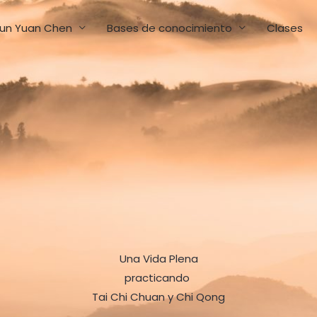
un Yuan Chen
Bases de conocimiento
Clases
Una Vida Plena
practicando
Tai Chi Chuan y Chi Qong