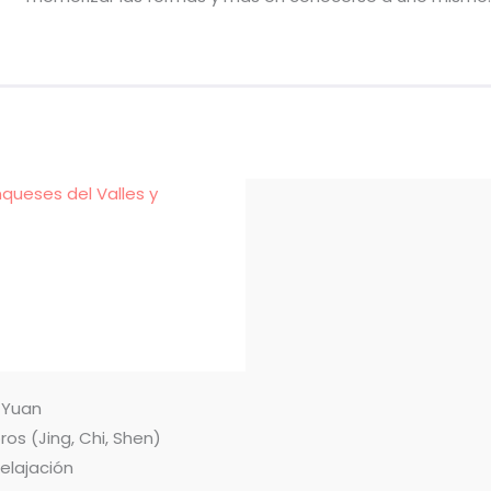
nqueses del Valles y
n Yuan
ros (Jing, Chi, Shen)
relajación