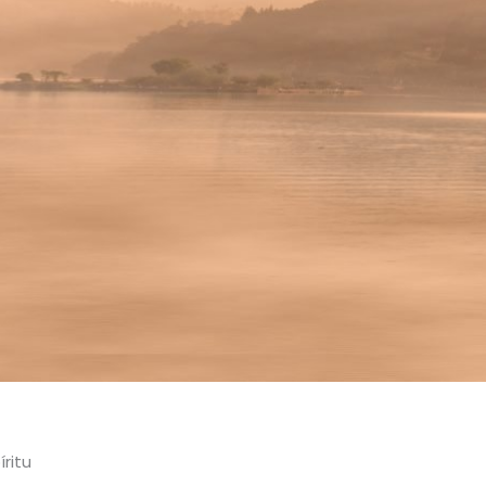
íritu