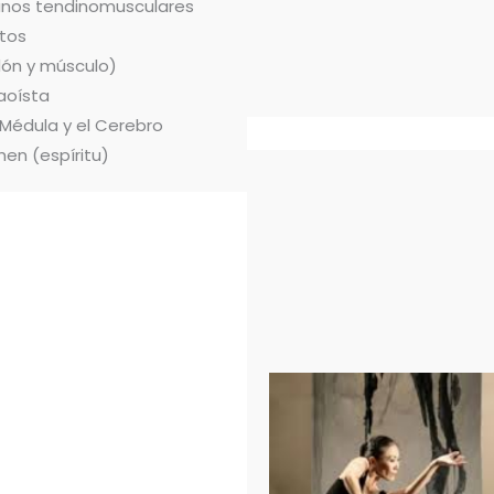
ianos tendinomusculares
tos
dón y músculo)
aoísta
 Médula y el Cerebro
hen (espíritu)