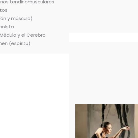
ianos tendinomusculares
tos
dón y músculo)
aoísta
 Médula y el Cerebro
hen (espíritu)