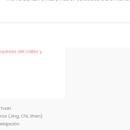
nqueses del Valles y
n Yuan
ros (Jing, Chi, Shen)
relajación