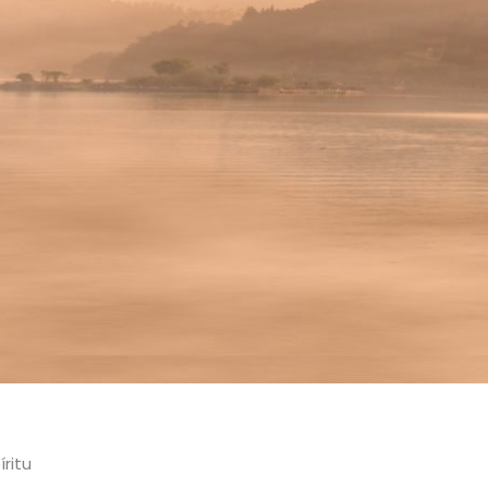
íritu