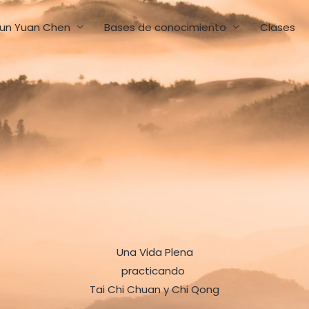
un Yuan Chen
Bases de conocimiento
Clases
Una Vida Plena
practicando
Tai Chi Chuan y Chi Qong