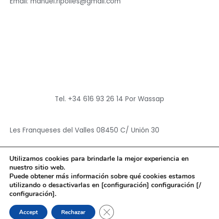
Email: manuel.ripolles@gmail.com
Tel. +34 616 93 26 14 Por Wassap
Les Franqueses del Valles 08450 C/ Unión 30
Utilizamos cookies para brindarle la mejor experiencia en
nuestro sitio web.
Puede obtener más información sobre qué cookies estamos
utilizando o desactivarlas en [configuración] configuración [/
Copyright © 2026
Hun Yuan Chen
configuración].
Powered by
Hun Yuan Chen
CERRAR EL BANNER DE CO
Accept
Rechazar