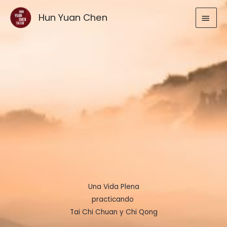
Ir
MEN
Hun Yuan Chen
al
contenido
PRIN
Una Vida Plena
practicando
Tai Chi Chuan y Chi Qong