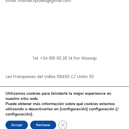
Email: manuel.ripolles@gmail.com
Tel. +34 616 93 26 14 Por Wassap
Les Franqueses del Valles 08450 C/ Unión 30
Utilizamos cookies para brindarle la mejor experiencia en
nuestro sitio web.
Puede obtener más información sobre qué cookies estamos
utilizando o desactivarlas en [configuración] configuración [/
Copyright © 2026
Hun Yuan Chen
configuración].
Powered by
Hun Yuan Chen
CERRAR EL BANNER DE CO
Accept
Rechazar