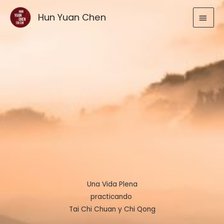
Ir
MEN
Hun Yuan Chen
al
contenido
PRIN
Una Vida Plena
practicando
Tai Chi Chuan y Chi Qong