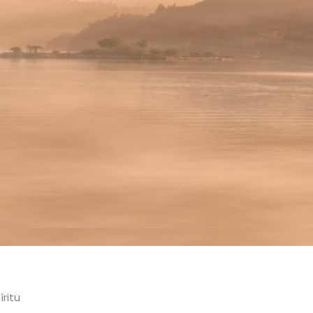
íritu