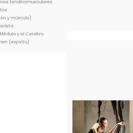
ianos tendinomusculares
tos
dón y músculo)
aoísta
 Médula y el Cerebro
hen (espíritu)