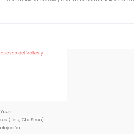
nqueses del Valles y
n Yuan
ros (Jing, Chi, Shen)
relajación