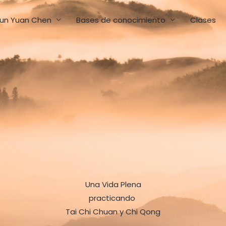
un Yuan Chen
Bases de conocimiento
Clases
Una Vida Plena
practicando
Tai Chi Chuan y Chi Qong