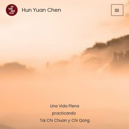
Ir
MEN
Hun Yuan Chen
al
contenido
PRIN
Una Vida Plena
practicando
Tai Chi Chuan y Chi Qong