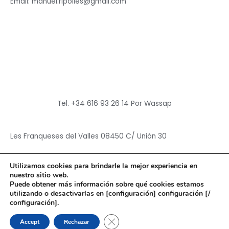
Email: manuel.ripolles@gmail.com
Tel. +34 616 93 26 14 Por Wassap
Les Franqueses del Valles 08450 C/ Unión 30
Utilizamos cookies para brindarle la mejor experiencia en
nuestro sitio web.
Puede obtener más información sobre qué cookies estamos
utilizando o desactivarlas en [configuración] configuración [/
Copyright © 2026
Hun Yuan Chen
configuración].
Powered by
Hun Yuan Chen
CERRAR EL BANNER DE CO
Accept
Rechazar