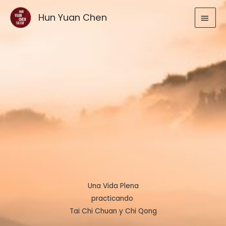
Ir
MEN
Hun Yuan Chen
al
contenido
PRIN
Una Vida Plena
practicando
Tai Chi Chuan y Chi Qong