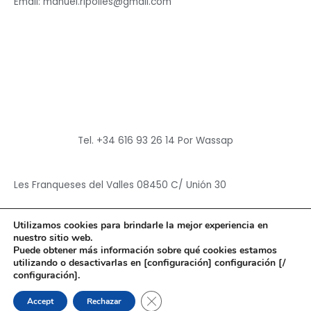
Email: manuel.ripolles@gmail.com
Tel. +34 616 93 26 14 Por Wassap
Les Franqueses del Valles 08450 C/ Unión 30
Utilizamos cookies para brindarle la mejor experiencia en
nuestro sitio web.
Puede obtener más información sobre qué cookies estamos
utilizando o desactivarlas en [configuración] configuración [/
Copyright © 2026
Hun Yuan Chen
configuración].
Powered by
Hun Yuan Chen
CERRAR EL BANNER DE CO
Accept
Rechazar