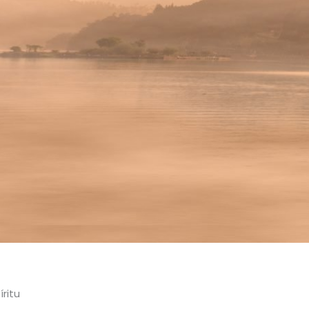
íritu