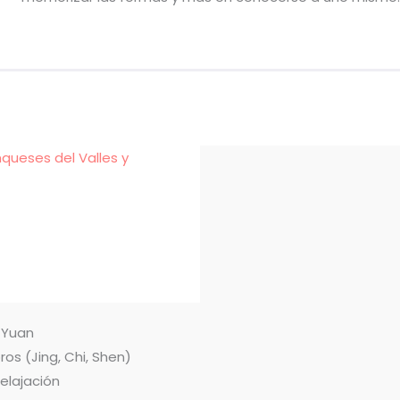
nqueses del Valles y
n Yuan
ros (Jing, Chi, Shen)
relajación