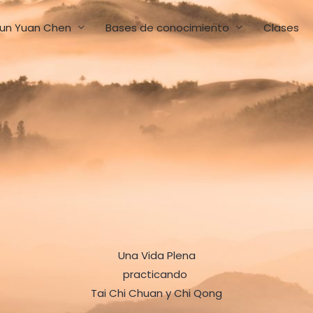
un Yuan Chen
Bases de conocimiento
Clases
Una Vida Plena
practicando
Tai Chi Chuan y Chi Qong