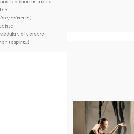
ianos tendinomusculares
tos
dón y músculo)
aoísta
 Médula y el Cerebro
hen (espíritu)