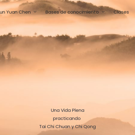
un Yuan Chen
Bases de conocimiento
Clases
Una Vida Plena
practicando
Tai Chi Chuan y Chi Qong