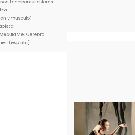
ianos tendinomusculares
tos
dón y músculo)
aoísta
 Médula y el Cerebro
hen (espíritu)