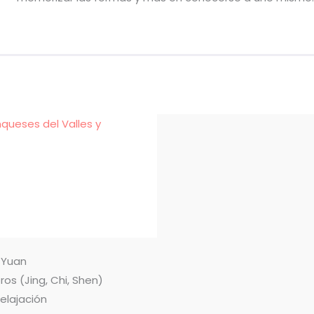
nqueses del Valles y
n Yuan
ros (Jing, Chi, Shen)
relajación