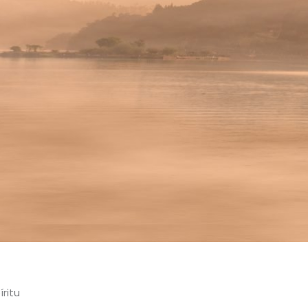
íritu