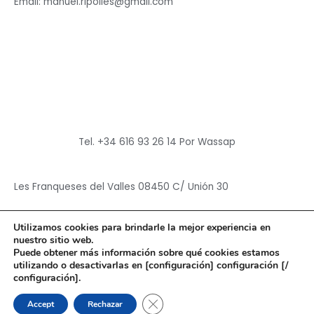
Email: manuel.ripolles@gmail.com
Tel. +34 616 93 26 14 Por Wassap
Les Franqueses del Valles 08450 C/ Unión 30
Utilizamos cookies para brindarle la mejor experiencia en
nuestro sitio web.
Puede obtener más información sobre qué cookies estamos
utilizando o desactivarlas en [configuración] configuración [/
Copyright © 2026
Hun Yuan Chen
configuración].
Powered by
Hun Yuan Chen
CERRAR EL BANNER DE CO
Accept
Rechazar