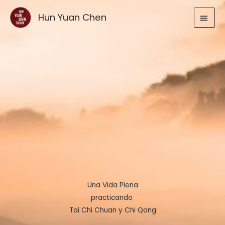
Ir
MEN
Hun Yuan Chen
al
contenido
PRIN
Una Vida Plena
practicando
Tai Chi Chuan y Chi Qong