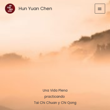
Ir
MEN
Hun Yuan Chen
al
contenido
PRIN
Una Vida Plena
practicando
Tai Chi Chuan y Chi Qong