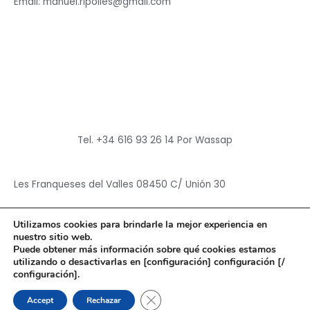
Email: manuel.ripolles@gmail.com
Tel. +34 616 93 26 14 Por Wassap
Les Franqueses del Valles 08450 C/ Unión 30
Utilizamos cookies para brindarle la mejor experiencia en
nuestro sitio web.
Puede obtener más información sobre qué cookies estamos
utilizando o desactivarlas en [configuración] configuración [/
Copyright © 2026
Hun Yuan Chen
configuración].
Powered by
Hun Yuan Chen
CERRAR EL BANNER DE CO
Accept
Rechazar