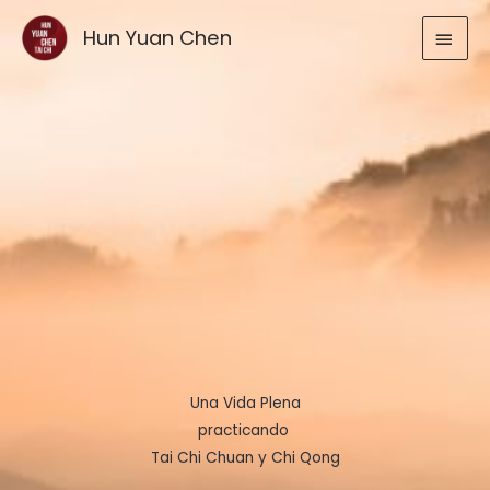
Ir
MEN
Hun Yuan Chen
al
contenido
PRIN
Una Vida Plena
practicando
Tai Chi Chuan y Chi Qong