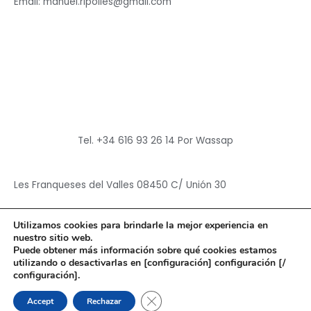
Email: manuel.ripolles@gmail.com
Tel. +34 616 93 26 14 Por Wassap
Les Franqueses del Valles 08450 C/ Unión 30
Utilizamos cookies para brindarle la mejor experiencia en
nuestro sitio web.
Puede obtener más información sobre qué cookies estamos
utilizando o desactivarlas en [configuración] configuración [/
Copyright © 2026
Hun Yuan Chen
configuración].
Powered by
Hun Yuan Chen
CERRAR EL BANNER DE CO
Accept
Rechazar